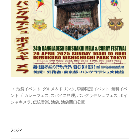
投
カ
池袋イベント
,
グルメ＆ドリンク
,
季節限定イベント
,
無料イベ
稿
テ
タ
ント
カレーフェス
,
スパイス料理
,
バングラデシュフェス
,
ボイ
日:
ゴ
グ
シャキメラ
,
伝統音楽
,
池袋
,
池袋西口公園
リ
ー
2024