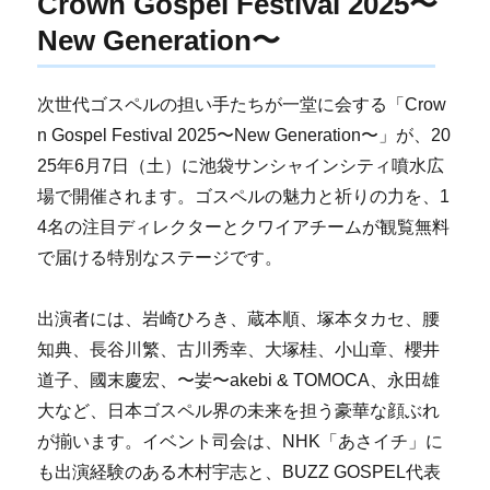
Crown Gospel Festival 2025〜
New Generation〜
次世代ゴスペルの担い手たちが一堂に会する「Crow
n Gospel Festival 2025〜New Generation〜」が、20
25年6月7日（土）に池袋サンシャインシティ噴水広
場で開催されます。ゴスペルの魅力と祈りの力を、1
4名の注目ディレクターとクワイアチームが観覧無料
で届ける特別なステージです。
出演者には、岩崎ひろき、蔵本順、塚本タカセ、腰
知典、長谷川繁、古川秀幸、大塚桂、小山章、櫻井
道子、國末慶宏、〜妛〜akebi & TOMOCA、永田雄
大など、日本ゴスペル界の未来を担う豪華な顔ぶれ
が揃います。イベント司会は、NHK「あさイチ」に
も出演経験のある木村宇志と、BUZZ GOSPEL代表