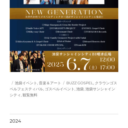
投
カ
タ
池袋イベント
,
音楽＆アート
BUZZ GOSPEL
,
クラウンゴス
稿
テ
グ
ペルフェスティバル
,
ゴスペルイベント
,
池袋
,
池袋サンシャイン
日:
ゴ
シティ
,
観覧無料
リ
ー
2024