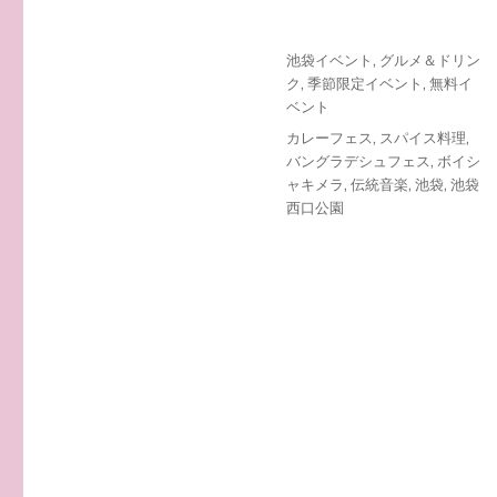
投
カ
池袋イベント
,
グルメ＆ドリン
稿
テ
ク
,
季節限定イベント
,
無料イ
日:
ゴ
ベント
リ
タ
カレーフェス
,
スパイス料理
,
ー
グ
バングラデシュフェス
,
ボイシ
ャキメラ
,
伝統音楽
,
池袋
,
池袋
西口公園