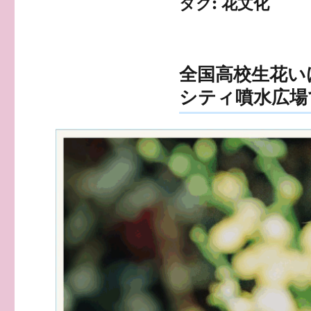
タグ:
花文化
全国高校生花いけ
シティ噴水広場