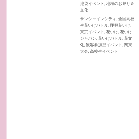
投
カ
池袋イベント
,
地域のお祭り＆
稿
テ
文化
日:
ゴ
タ
サンシャインシティ
,
全国高校
リ
グ
生花いけバトル
,
即興花いけ
,
ー
東京イベント
,
花いけ
,
花いけ
ジャパン
,
花いけバトル
,
花文
化
,
観客参加型イベント
,
関東
大会
,
高校生イベント