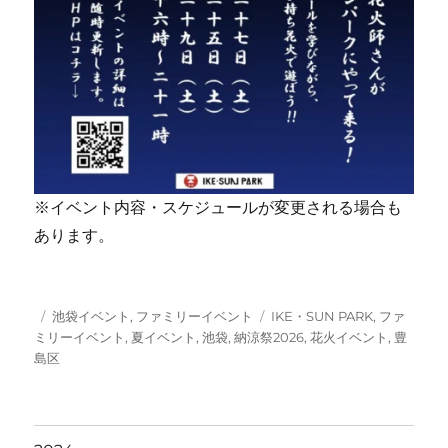
※イベント内容・スケジュールが変更される場合も
あります。
投
カ
タ
池袋イベント
,
ファミリーイベント
IKE・SUN PARK
,
ファ
稿
テ
グ
ミリーイベント
,
夏イベント
,
池袋
,
納涼祭2026
,
花火イベント
,
豊
日:
ゴ
島区
リ
ー