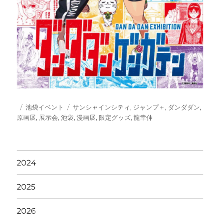
投
カ
タ
池袋イベント
サンシャインシティ
,
ジャンプ＋
,
ダンダダン
,
稿
テ
グ
原画展
,
展示会
,
池袋
,
漫画展
,
限定グッズ
,
龍幸伸
日:
ゴ
リ
ー
2024
2025
2026