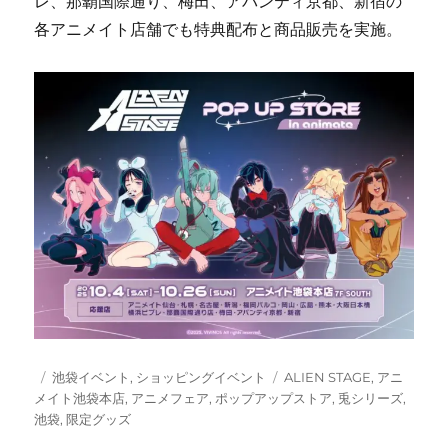
レ、那覇国際通り、梅田、アバンティ京都、新宿の
各アニメイト店舗でも特典配布と商品販売を実施。
投
カ
タ
池袋イベント
,
ショッピングイベント
ALIEN STAGE
,
アニ
稿
テ
グ
メイト池袋本店
,
アニメフェア
,
ポップアップストア
,
兎シリーズ
,
日:
ゴ
池袋
,
限定グッズ
リ