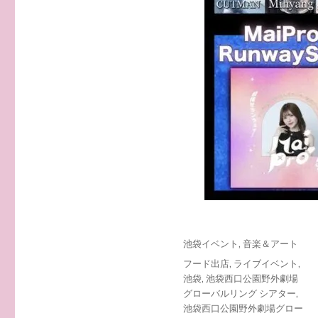
投
カ
池袋イベント
,
音楽＆アート
稿
テ
タ
フード出店
,
ライブイベント
,
日:
ゴ
グ
池袋
,
池袋西口公園野外劇場
リ
グローバルリング シアター
,
ー
池袋西口公園野外劇場グロー