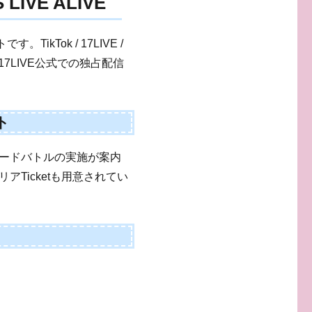
S LIVE ALIVE
kTok / 17LIVE /
7LIVE公式での独占配信
ト
ードバトルの実施が案内
Ticketも用意されてい