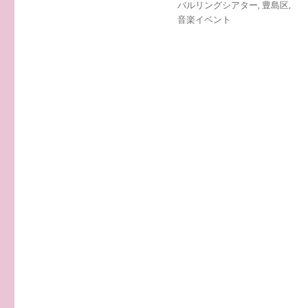
バルリングシアター
,
豊島区
,
音楽イベント