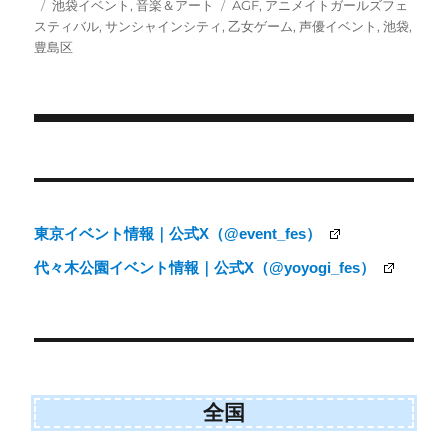
投
カ
タ
池袋イベント
,
音楽＆アート
AGF
,
アニメイトガールズフェ
i
b
l
稿
テ
グ
スティバル
,
サンシャインシティ
,
乙女ゲーム
,
声優イベント
,
池袋
,
t
o
日:
ゴ
豊島区
t
o
e
k
リ
r
ー
)
投
稿
ナ
東京イベント情報｜公式X（@event_fes）
ビ
代々木公園イベント情報｜公式X（@yoyogi_fes）
ゲ
ー
シ
ョ
ン
全国