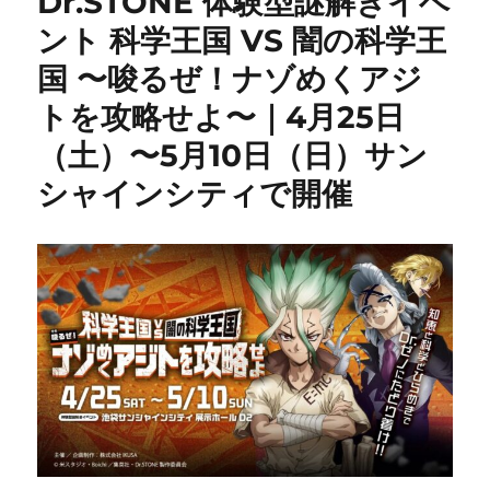
Dr.STONE 体験型謎解きイベ
ント 科学王国 VS 闇の科学王
国 〜唆るぜ！ナゾめくアジ
トを攻略せよ〜｜4月25日
（土）〜5月10日（日）サン
シャインシティで開催