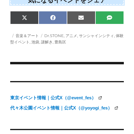
気になるイベントをシェア
Share
Share
Share
Share
X
F
E
S
on
on
on
on
(
a
m
M
T
c
a
S
w
e
i
投
カ
タ
音楽＆アート
Dr.STONE
,
アニメ
,
サンシャインシティ
,
体験
i
b
l
稿
テ
グ
型イベント
,
池袋
,
謎解き
,
豊島区
t
o
日:
ゴ
t
o
e
k
リ
r
ー
)
投
稿
ナ
東京イベント情報｜公式X（@event_fes）
ビ
代々木公園イベント情報｜公式X（@yoyogi_fes）
ゲ
ー
シ