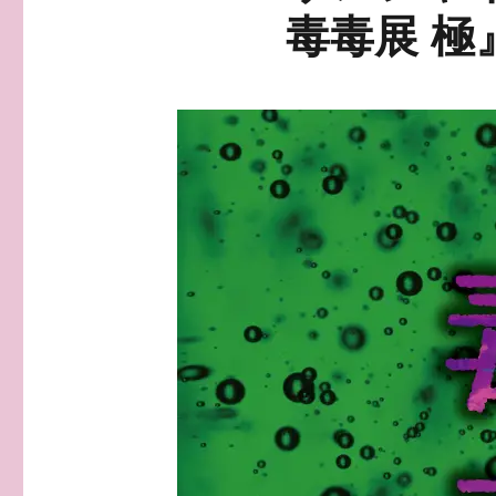
毒毒展 極