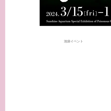
投
カ
池袋イベント
稿
テ
日:
ゴ
リ
ー