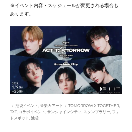
※イベント内容・スケジュールが変更される場合も
あります。
投
カ
タ
池袋イベント
,
音楽＆アート
TOMORROW X TOGETHER
,
稿
テ
グ
TXT
,
コラボイベント
,
サンシャインシティ
,
スタンプラリー
,
フォ
日:
ゴ
トスポット
,
池袋
リ
ー